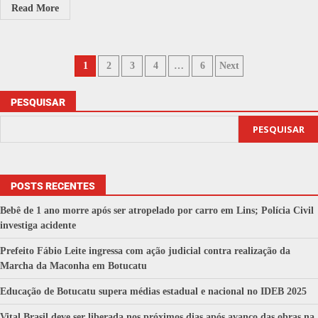
Read More
1
2
3
4
…
6
Next
PESQUISAR
PESQUISAR
POSTS RECENTES
Bebê de 1 ano morre após ser atropelado por carro em Lins; Polícia Civil
investiga acidente
Prefeito Fábio Leite ingressa com ação judicial contra realização da
Marcha da Maconha em Botucatu
Educação de Botucatu supera médias estadual e nacional no IDEB 2025
Vital Brasil deve ser liberada nos próximos dias após avanço das obras na