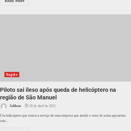
Read More
Região
Piloto sai ileso após queda de helicóptero na
região de São Manuel
Adilson
26 de abril de 2021
Um helicóptero que estava a serviço de uma empresa que atende o setor de usina açucareira
caiu...