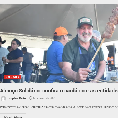
Botucatu
Almoço Solidário: confira o cardápio e as entidad
Sophia Brito
6 de maio de 2026
Para encerrar o Aquece Botucatu 2026 com chave de ouro, a Prefeitura da Estância Turística de
Read More