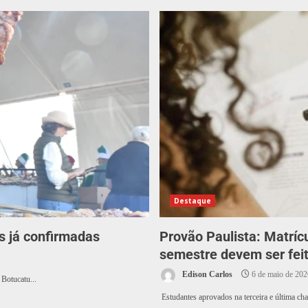
Destaque
es já confirmadas
Provão Paulista: Matríc
semestre devem ser feita
Edison Carlos
6 de maio de 202
 Botucatu...
Estudantes aprovados na terceira e última cham