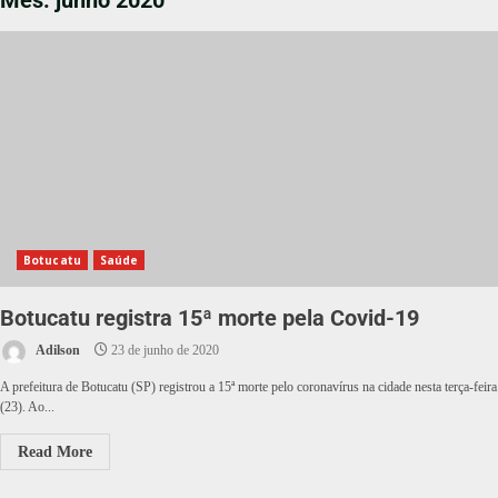
Mês:
junho 2020
Botucatu
Saúde
Botucatu registra 15ª morte pela Covid-19
Adilson
23 de junho de 2020
A prefeitura de Botucatu (SP) registrou a 15ª morte pelo coronavírus na cidade nesta terça-feira
(23). Ao...
Read More