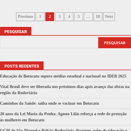
Previous
1
2
3
4
5
…
10
Next
PESQUISAR
PESQUISAR
POSTS RECENTES
Educação de Botucatu supera médias estadual e nacional no IDEB 2025
Vital Brasil deve ser liberada nos próximos dias após avanço das obras na
região da Rodoviária
Caminhos da Saúde: saiba onde se vacinar em Botucatu
20 anos da Lei Maria da Penha: Agosto Lilás reforça a rede de proteção
às mulheres em Botucatu
GCM de São Manuel e Polícia Rodoviária discutem ações de educação e