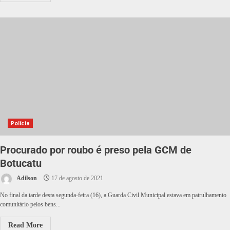
Polícia
Procurado por roubo é preso pela GCM de
Botucatu
Adilson
17 de agosto de 2021
No final da tarde desta segunda-feira (16), a Guarda Civil Municipal estava em patrulhamento
comunitário pelos bens...
Read More