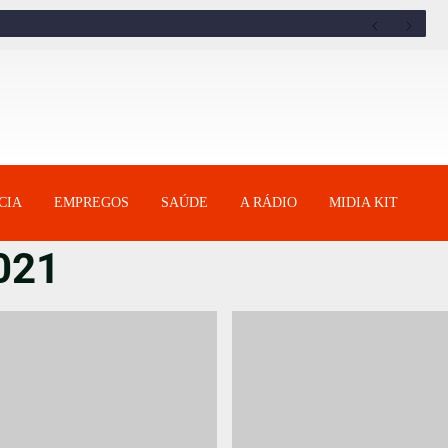
CIA
EMPREGOS
SAÚDE
A RÁDIO
MIDIA KIT
021