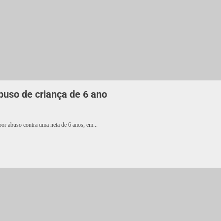
buso de criança de 6 ano
or abuso contra uma neta de 6 anos, em...