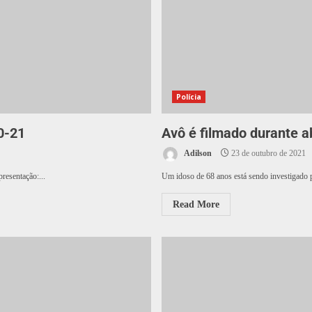
Polícia
0-21
Avô é filmado durante a
Adilson
23 de outubro de 2021
resentação:...
Um idoso de 68 anos está sendo investigado p
Read More