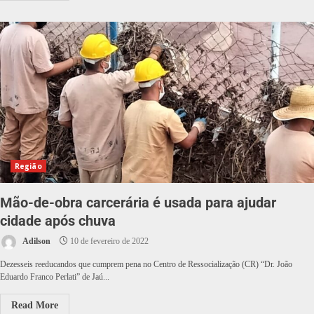
Região
Mão-de-obra carcerária é usada para ajudar
cidade após chuva
Adilson
10 de fevereiro de 2022
Dezesseis reeducandos que cumprem pena no Centro de Ressocialização (CR) “Dr. João
Eduardo Franco Perlati” de Jaú...
Read More