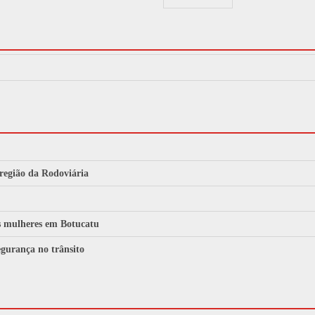
 região da Rodoviária
às mulheres em Botucatu
gurança no trânsito