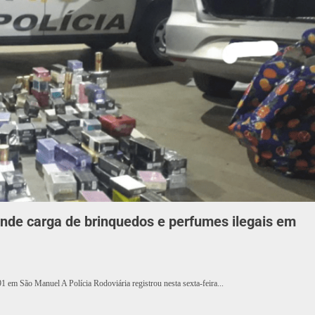
ende carga de brinquedos e perfumes ilegais em
 em São Manuel A Polícia Rodoviária registrou nesta sexta-feira...