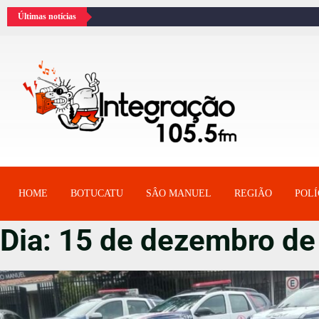
Últimas notícias
HOME
BOTUCATU
SÂO MANUEL
REGIÃO
POLÍ
Dia:
15 de dezembro de