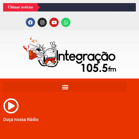
Últimas notícias
Ouça nossa Rádio