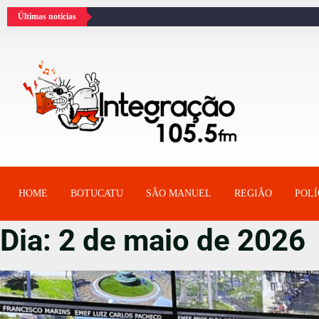
Últimas notícias
HOME
BOTUCATU
SÂO MANUEL
REGIÃO
POLÍ
Dia:
2 de maio de 2026