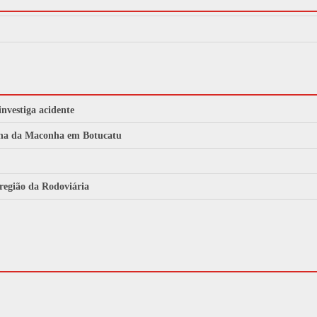
investiga acidente
archa da Maconha em Botucatu
 região da Rodoviária