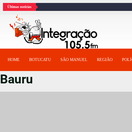
Últimas notícias
HOME
BOTUCATU
SÂO MANUEL
REGIÃO
POLÍ
Bauru