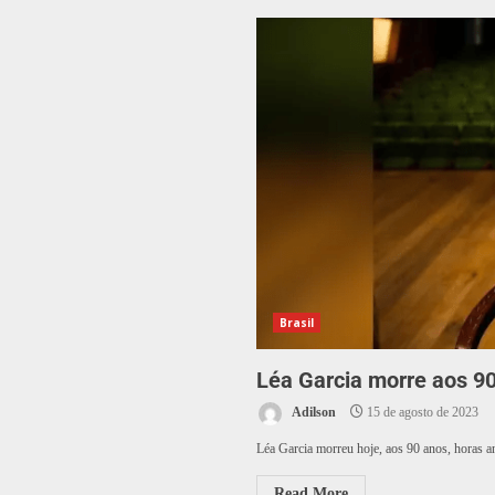
Brasil
Léa Garcia morre aos 9
Adilson
15 de agosto de 2023
Léa Garcia morreu hoje, aos 90 anos, horas a
Read More