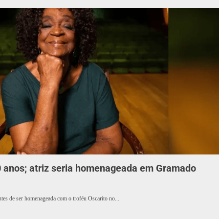
0 anos; atriz seria homenageada em Gramado
ntes de ser homenageada com o troféu Oscarito no...