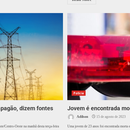
Polícia
 apagão, dizem fontes
Jovem é encontrada mor
Adilson
15 de agosto de 2023
te/Centro-Oeste na manhã desta terça-feira
Uma jovem de 23 anos foi encontrada morta 