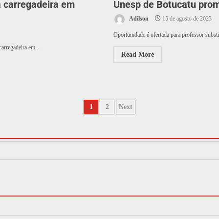
a carregadeira em
Unesp de Botucatu prom
Adilson
15 de agosto de 2023
Oportunidade é ofertada para professor substit
rregadeira em...
Read More
1
2
Next