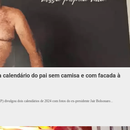
a calendário do pai sem camisa e com facada à
 divulgou dois calendários de 2024 com fotos do ex-presidente Jair Bolsonaro...