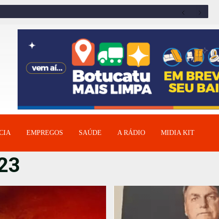
CIA
EMPREGOS
SAÚDE
A RÁDIO
MIDIA KIT
023