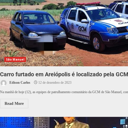
São Manuel
Carro furtado em Areiópolis é localizado pela G
Edison Carlos
12 de dezembro de 2023
Na manhã de hoje (12), as equipes de patrulhamento comunitário da GCM de São Manuel, comp
Read More