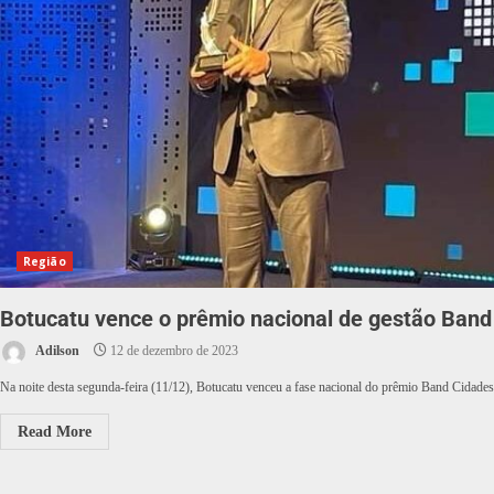
Região
Botucatu vence o prêmio nacional de gestão Band
Adilson
12 de dezembro de 2023
Na noite desta segunda-feira (11/12), Botucatu venceu a fase nacional do prêmio Band Cidades
Read More