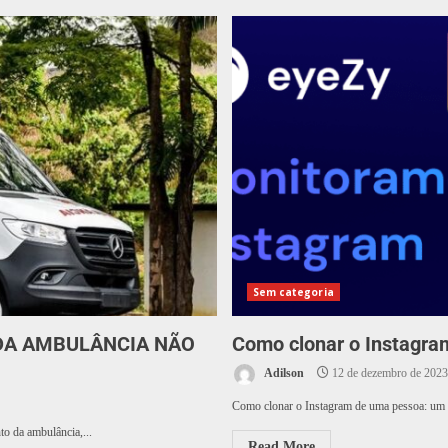
Sem categoria
 DA AMBULÂNCIA NÃO
Como clonar o Instagra
Adilson
12 de dezembro de 2023
Como clonar o Instagram de uma pessoa: um g
to da ambulância,...
Read More