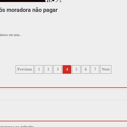
pós moradora não pagar
minoso em uma...
Previous
1
2
3
4
5
6
7
Next